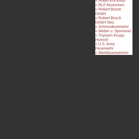
» Rhein-Erft-Kreis
» RLP Abzeichen
» Robert Bosch
GmbH
» Robert Bosch
GmbH Neu
» Schlossfeuerwehr
» Weber u. Spinnerei
» Thyssen-Krupp-
Hoesch
» U.S. Army
Feuerwehr
» Werkfeuerwehren