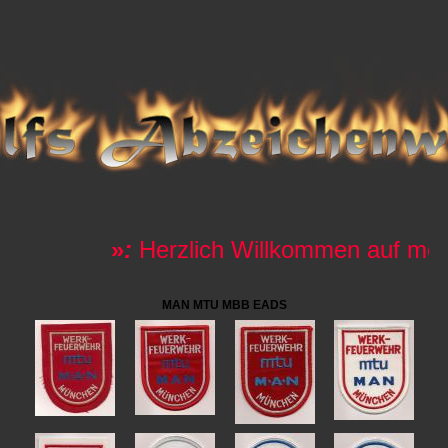
»
:
Herzlich Willkommen auf mein
MAN MTU MBB EADS