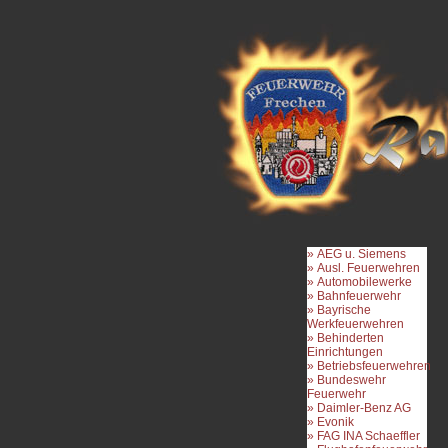
» AEG u. Siemens
» Ausl. Feuerwehren
» Automobilewerke
» Bahnfeuerwehr
» Bayrische
Werkfeuerwehren
» Behinderten
Einrichtungen
» Betriebsfeuerwehren
» Bundeswehr
Feuerwehr
» Daimler-Benz AG
» Evonik
» FAG INA Schaeffler