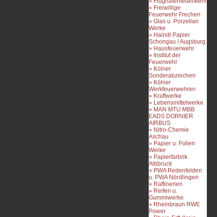
» Flughafenfeuerwehr
» Freiwillige
Feuerwehr Frechen
» Glas u. Porzellan
Werke
» Haindl Papier
Schongau / Augsburg
» Hausfeuerwehr
» Institut der
Feuerwehr
» Kölner
Sonderabzeichen
» Kölner
Werkfeuerwehren
» Kraftwerke
» Lebensmittelwerke
» MAN MTU MBB
EADS DORNIER
AIRBUS
» Nitro-Chemie
Aschau
» Papier u. Folien
Werke
» Papierfarbrik
Albbruck
» PWA Redenfelden
u. PWA Nördlingen
» Raffinerien
» Reifen u.
Gummiwerke
» Rheinbraun RWE
Power