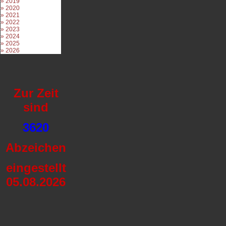
» 2019
» 2020
» 2021
» 2022
» 2023
» 2024
» 2025
» 2026
Zur Zeit
sind
3620
Abzeichen
eingestel
lt
05.08.2026