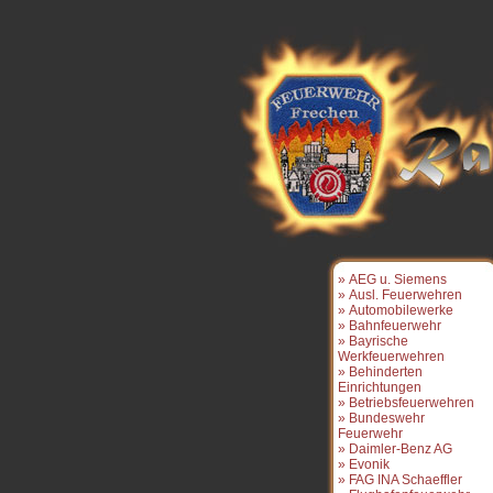
» AEG u. Siemens
» Ausl. Feuerwehren
» Automobilewerke
» Bahnfeuerwehr
» Bayrische
Werkfeuerwehren
» Behinderten
Einrichtungen
» Betriebsfeuerwehren
» Bundeswehr
Feuerwehr
» Daimler-Benz AG
» Evonik
» FAG INA Schaeffler