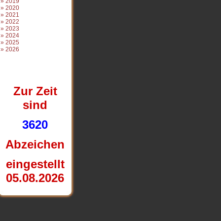
» 2019
» 2020
» 2021
» 2022
» 2023
» 2024
» 2025
» 2026
Zur Zeit
sind
3620
Abzeichen
eingestel
lt
05.08.2026