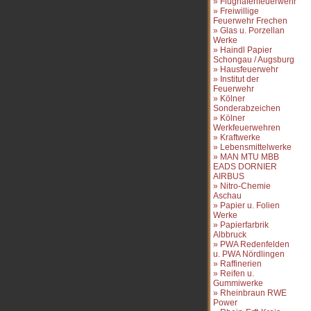
» Flughafenfeuerwehr
» Freiwillige
Feuerwehr Frechen
» Glas u. Porzellan
Werke
» Haindl Papier
Schongau / Augsburg
» Hausfeuerwehr
» Institut der
Feuerwehr
» Kölner
Sonderabzeichen
» Kölner
Werkfeuerwehren
» Kraftwerke
» Lebensmittelwerke
» MAN MTU MBB
EADS DORNIER
AIRBUS
» Nitro-Chemie
Aschau
» Papier u. Folien
Werke
» Papierfarbrik
Albbruck
» PWA Redenfelden
u. PWA Nördlingen
» Raffinerien
» Reifen u.
Gummiwerke
» Rheinbraun RWE
Power