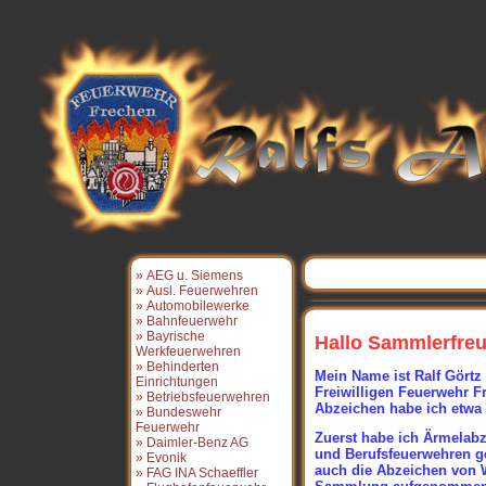
» AEG u. Siemens
» Ausl. Feuerwehren
» Automobilewerke
» Bahnfeuerwehr
» Bayrische
Hallo Sammlerfre
Werkfeuerwehren
» Behinderten
Mein Name ist Ralf Görtz 
Einrichtungen
Freiwilligen Feuerwehr 
» Betriebsfeuerwehren
Abzeichen habe ich etwa
» Bundeswehr
Feuerwehr
Zuerst habe ich
Ärmelabz
» Daimler-Benz AG
und Berufsfeuerwehren ge
» Evonik
auch die Abzeichen von 
» FAG INA Schaeffler