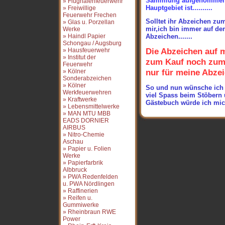
Sammlung aufgenommen, 
» Flughafenfeuerwehr
Hauptgebiet
ist..........
» Freiwillige
Feuerwehr Frechen
Solltet ihr Abzeichen zu
» Glas u. Porzellan
mir,ich bin immer auf d
Werke
» Haindl Papier
Abzeichen.......
Schongau / Augsburg
Die Abzeichen auf 
» Hausfeuerwehr
» Institut der
zum Kauf noch zum 
Feuerwehr
nur für meine Abze
» Kölner
Sonderabzeichen
» Kölner
So und nun wünsche ich
Werkfeuerwehren
viel Spass beim Stöbern 
» Kraftwerke
Gästebuch würde ich mic
» Lebensmittelwerke
» MAN MTU MBB
EADS DORNIER
AIRBUS
» Nitro-Chemie
Aschau
» Papier u. Folien
Werke
» Papierfarbrik
Albbruck
» PWA Redenfelden
u. PWA Nördlingen
» Raffinerien
» Reifen u.
Gummiwerke
» Rheinbraun RWE
Power