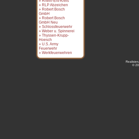
» Rhein-Erft-Kreis
» RLP Abzeichen
» Robert Bosch
GmbH
» Robert Bosch
GmbH Neu
» Schlossfeuerwehr
» Weber u. Spinnerei
» Thyssen-Krupp-
Hoesch
» U.S. Army
Feuerwehr
» Werkfeuerwehren
Realisie
© 20