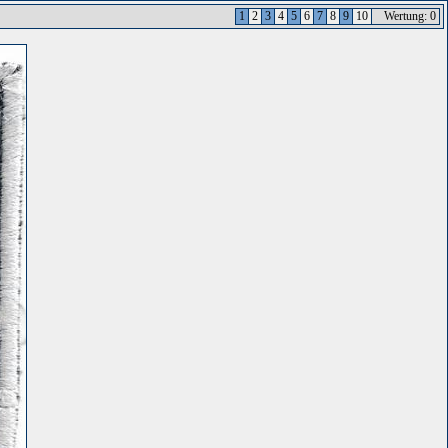
1
2
3
4
5
6
7
8
9
10
Wertung: 0