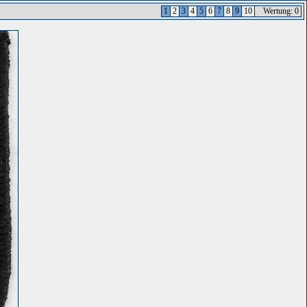
1
2
3
4
5
6
7
8
9
10
Wertung: 0