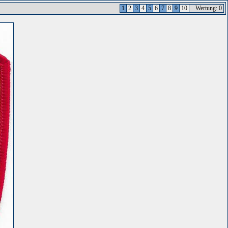
1
2
3
4
5
6
7
8
9
10
Wertung: 0