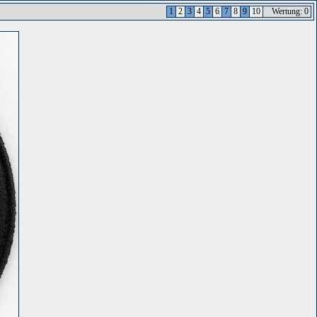
1
2
3
4
5
6
7
8
9
10
Wertung: 0